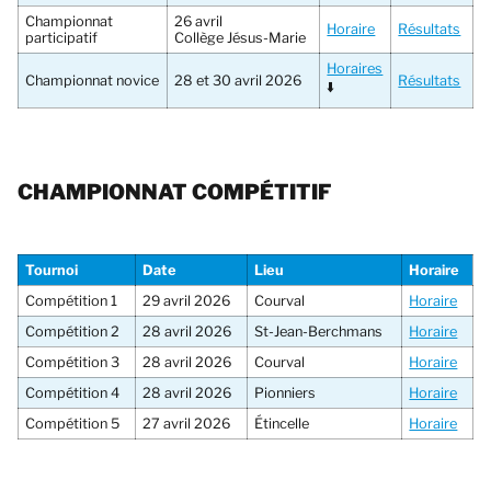
Championnat
26 avril
Horaire
Résultats
participatif
Collège Jésus-Marie
Horaires
Championnat novice
28 et 30 avril 2026
Résultats
⬇️
CHAMPIONNAT COMPÉTITIF
Tournoi
Date
Lieu
Horaire
Compétition 1
29 avril 2026
Courval
Horaire
Compétition 2
28 avril 2026
St-Jean-Berchmans
Horaire
Compétition 3
28 avril 2026
Courval
Horaire
Compétition 4
28 avril 2026
Pionniers
Horaire
Compétition 5
27 avril 2026
Étincelle
Horaire