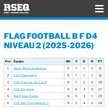
FLAG FOOTBALL B F D4
NIVEAU 2 (2025-2026)
Pos
Équipe
MJ
V
D
N
PT
1
Jésus-Marie de Beauce
9
7
1
1
31
2
Coll. Champigny
9
7
1
1
31
3
Coll. François-de-Laval
9
7
2
0
30
4
Coll. Ste-Anne
9
6
3
0
27
5
Saint-Jean-Eudes
9
5
3
1
25
6
Coll. des Compagnons 2
9
5
4
0
24