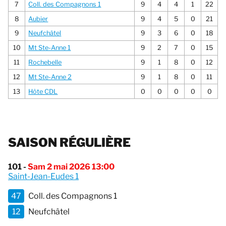
7
Coll. des Compagnons 1
9
4
4
1
22
8
Aubier
9
4
5
0
21
9
Neufchâtel
9
3
6
0
18
10
Mt Ste-Anne 1
9
2
7
0
15
11
Rochebelle
9
1
8
0
12
12
Mt Ste-Anne 2
9
1
8
0
11
13
Hôte CDL
0
0
0
0
0
SAISON RÉGULIÈRE
101 -
Sam 2 mai 2026 13:00
Saint-Jean-Eudes 1
47
Coll. des Compagnons 1
12
Neufchâtel