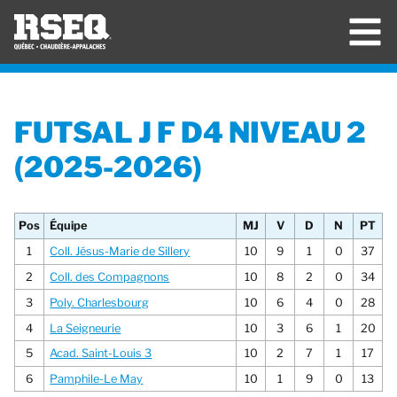
FUTSAL J F D4 NIVEAU 2
(2025-2026)
Pos
Équipe
MJ
V
D
N
PT
1
Coll. Jésus-Marie de Sillery
10
9
1
0
37
2
Coll. des Compagnons
10
8
2
0
34
3
Poly. Charlesbourg
10
6
4
0
28
4
La Seigneurie
10
3
6
1
20
5
Acad. Saint-Louis 3
10
2
7
1
17
6
Pamphile-Le May
10
1
9
0
13