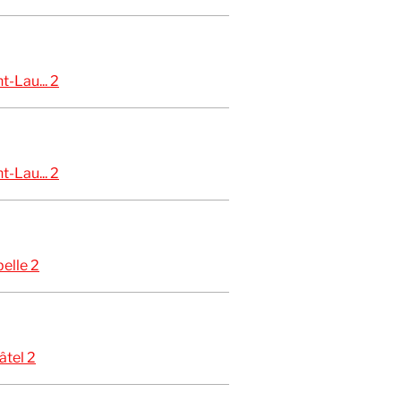
-Lau... 2
-Lau... 2
elle 2
âtel 2