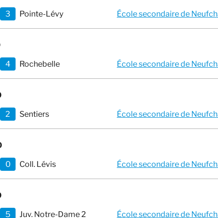
3
Pointe-Lévy
École secondaire de Neufchâ
0
4
Rochebelle
École secondaire de Neufchâ
0
2
Sentiers
École secondaire de Neufchâ
0
0
Coll. Lévis
École secondaire de Neufchâ
0
5
Juv. Notre-Dame 2
École secondaire de Neufchâ