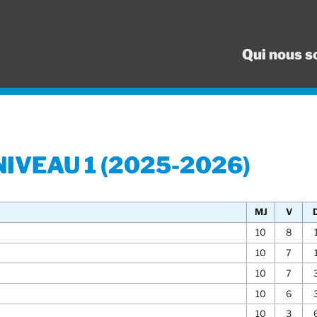
Qui nous 
NIVEAU 1 (2025-2026)
MJ
V
10
8
10
7
10
7
10
6
10
3