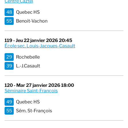
Centre Caztel
48
Quebec HS
55
Benoit-Vachon
119 - Jeu 22 janvier 2026 20:45
École sec. Louis-Jacques-Casault
29
Rochebelle
39
L.-J.Casault
120 - Mar 27 janvier 2026 18:00
Séminaire Saint-François
49
Quebec HS
55
Sém. St-François