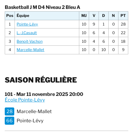
Basketball J M D4 Niveau 2 Bleu A
Pos
Équipe
MJ
V
D
N
PT
1
Pointe-Lévy
10
9
1
0
28
2
L.-J.Casault
10
6
4
0
22
3
Benoit-Vachon
10
4
6
0
18
4
Marcelle-Mallet
10
0
10
0
9
SAISON RÉGULIÈRE
101 - Mar 11 novembre 2025 20:00
École Pointe-Lévy
28
Marcelle-Mallet
66
Pointe-Lévy