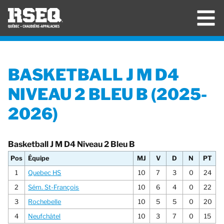
BASKETBALL J M D4
NIVEAU 2 BLEU B (2025-
2026)
Basketball J M D4 Niveau 2 Bleu B
Pos
Équipe
MJ
V
D
N
PT
1
Quebec HS
10
7
3
0
24
2
Sém. St-François
10
6
4
0
22
3
Rochebelle
10
5
5
0
20
4
Neufchâtel
10
3
7
0
15