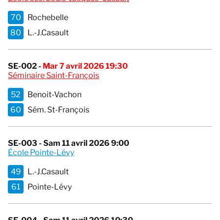
70
Rochebelle
80
L.-J.Casault
SE-002 -
Mar 7 avril 2026 19:30
Séminaire Saint-François
52
Benoit-Vachon
60
Sém. St-François
SE-003 - Sam 11 avril 2026 9:00
École Pointe-Lévy
49
L.-J.Casault
61
Pointe-Lévy