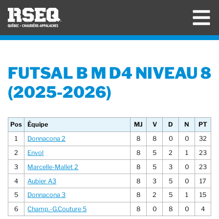
FUTSAL B M D4 NIVEAU 8
(2025-2026)
Pos
Équipe
MJ
V
D
N
PT
1
Donnacona 2
8
8
0
0
32
2
Envol
8
5
2
1
23
3
Marcelle-Mallet 2
8
5
3
0
23
4
Aubier A3
8
3
5
0
17
5
Donnacona 3
8
2
5
1
15
6
Champ.-G.Couture 5
8
0
8
0
4