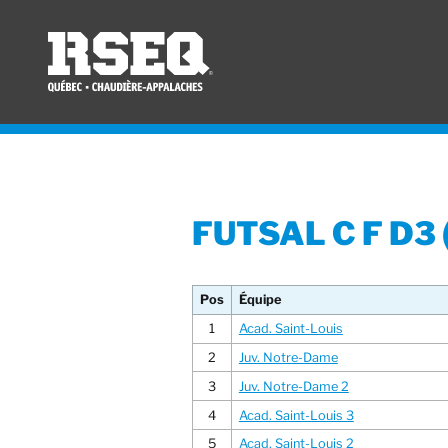
FUTSAL C F D3
Pos
Équipe
1
Acad. Saint-Louis
2
Juv. Notre-Dame
3
Juv. Notre-Dame 2
4
Acad. Saint-Louis 3
5
Acad. Saint-Louis 2