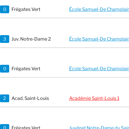
0
Frégates Vert
École Samuel-De Champlai
3
Juv. Notre-Dame 2
École Samuel-De Champlai
0
Frégates Vert
École Samuel-De Champlai
2
Acad. Saint-Louis
Académie Saint-Louis 1
0
Frégates Vert
Juvénat Notre-Dame du Saint