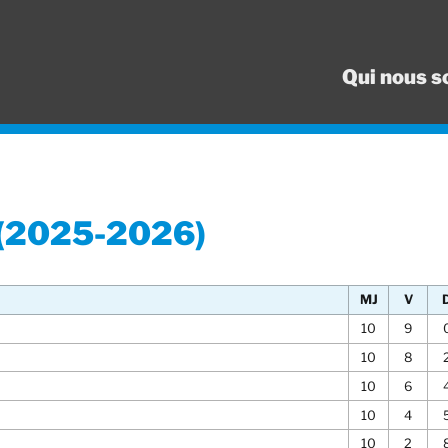
Qui nous 
 (2025-2026)
MJ
V
10
9
10
8
10
6
10
4
10
2