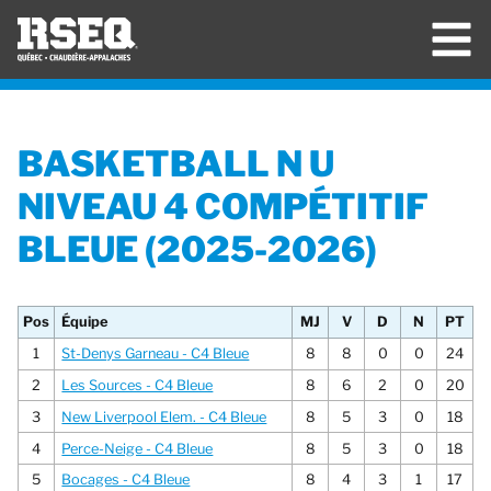
BASKETBALL N U
NIVEAU 4 COMPÉTITIF
BLEUE (2025-2026)
Pos
Équipe
MJ
V
D
N
PT
1
St-Denys Garneau - C4 Bleue
8
8
0
0
24
2
Les Sources - C4 Bleue
8
6
2
0
20
3
New Liverpool Elem. - C4 Bleue
8
5
3
0
18
4
Perce-Neige - C4 Bleue
8
5
3
0
18
5
Bocages - C4 Bleue
8
4
3
1
17