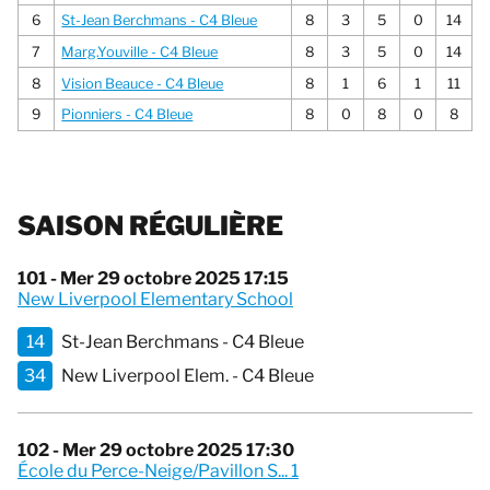
6
St-Jean Berchmans - C4 Bleue
8
3
5
0
14
7
Marg.Youville - C4 Bleue
8
3
5
0
14
8
Vision Beauce - C4 Bleue
8
1
6
1
11
9
Pionniers - C4 Bleue
8
0
8
0
8
SAISON RÉGULIÈRE
101 - Mer 29 octobre 2025 17:15
New Liverpool Elementary School
14
St-Jean Berchmans - C4 Bleue
34
New Liverpool Elem. - C4 Bleue
102 - Mer 29 octobre 2025 17:30
École du Perce-Neige/Pavillon S... 1