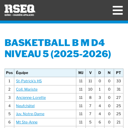
BASKETBALL B M D4
NIVEAU 5 (2025-2026)
Pos
Équipe
MJ
V
D
N
PT
1
St-Patrick's HS
11
11
0
0
33
2
Coll. Mariste
11
10
1
0
31
3
Ancienne-Lorette
11
8
3
0
27
4
Neufchâtel
11
7
4
0
25
5
Juv. Notre-Dame
11
7
4
0
25
6
Mt Ste-Anne
11
5
6
0
21