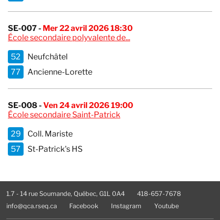
SE-007 -
Mer 22 avril 2026 18:30
École secondaire polyvalente de...
52
Neufchâtel
77
Ancienne-Lorette
SE-008 -
Ven 24 avril 2026 19:00
École secondaire Saint-Patrick
29
Coll. Mariste
57
St-Patrick's HS
1.7 - 14 rue Soumande, Québec, G1L 0A4
418-657-7678
info@qca.rseq.ca
Facebook
Instagram
Youtube