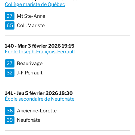
Collège mariste de Québec
27
Mt Ste-Anne
65
Coll. Mariste
140 - Mar 3 février 2026 19:15
École Joseph-François-Perrault
27
Beaurivage
32
J-F Perrault
141 - Jeu 5 février 2026 18:30
École secondaire de Neufchâtel
36
Ancienne-Lorette
39
Neufchâtel