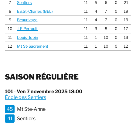
7
Sentiers
11
5
6
0
21
8
ES.St-Charles (BEL)
11
4
7
0
19
9
Beaurivage
11
4
7
0
19
10
J-F Perrault
11
3
8
0
17
11
Louis-Jobin
11
1
10
0
13
12
Mt St-Sacrement
11
1
10
0
12
SAISON RÉGULIÈRE
101 - Ven 7 novembre 2025 18:00
École des Sentiers
45
Mt Ste-Anne
41
Sentiers