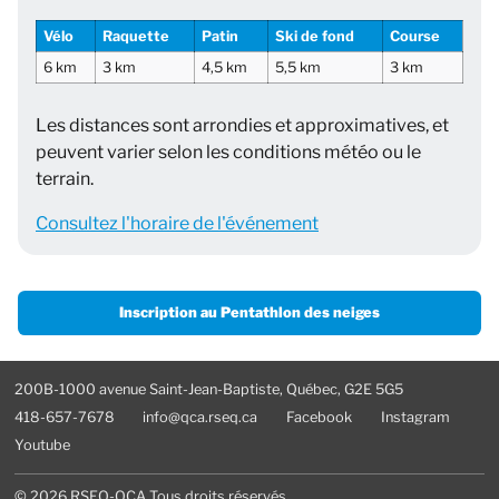
Vélo
Raquette
Patin
Ski de fond
Course
6 km
3 km
4,5 km
5,5 km
3 km
Les distances sont arrondies et approximatives, et
peuvent varier selon les conditions météo ou le
terrain.
Consultez l'horaire de l'événement
Inscription au Pentathlon des neiges
200B-1000 avenue Saint-Jean-Baptiste, Québec, G2E 5G5
418-657-7678
info@qca.rseq.ca
Facebook
Instagram
Youtube
© 2026 RSEQ-QCA Tous droits réservés.